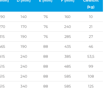
(mm)
D (mm)
E (mm)
F (mm)
Gewicht
(kg)
190
140
76
160
10
270
170
76
240
21
315
190
76
285
27
465
190
88
435
46
415
240
88
385
53,5
515
240
88
485
99
615
240
88
585
108
615
340
88
585
125