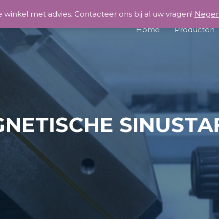
 winkel met advies. Contacteer ons bij al uw vragen!
Neger
Home
Producten
NETISCHE SINUSTA