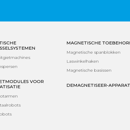
TISCHE
MAGNETISCHE TOEBEHOR
SSELSYSTEMEN
Magnetische spanblokken
itgietmachines
Laswinkelhaken
nspersen
Magnetische basissen
ETMODULES VOOR
DEMAGNETISEER-APPARA
TISATIE
botarmen
taalrobots
robots