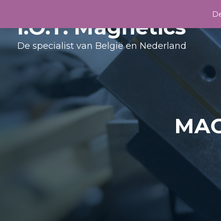
De
I.O.T. Magnetics
De specialist van België en Nederland
MAG