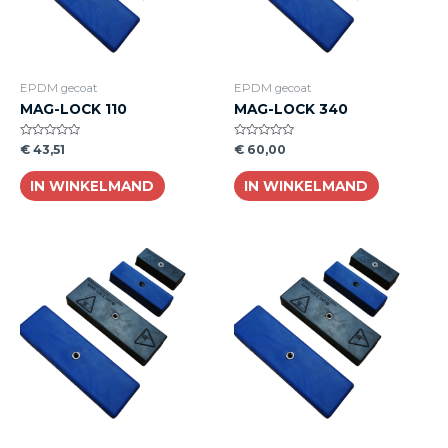
EPDM gecoat
EPDM gecoat
MAG-LOCK 110
MAG-LOCK 340
Beoordeeld
Beoordeeld
€
43,51
€
60,00
0
0
van
van
de
de
IN WINKELMAND
IN WINKELMAND
5
5