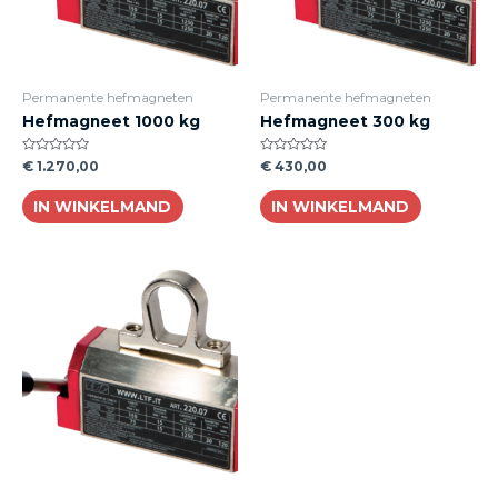
Permanente hefmagneten
Permanente hefmagneten
Hefmagneet 1000 kg
Hefmagneet 300 kg
Beoordeeld
Beoordeeld
€
1.270,00
€
430,00
0
0
van
van
de
de
IN WINKELMAND
IN WINKELMAND
5
5